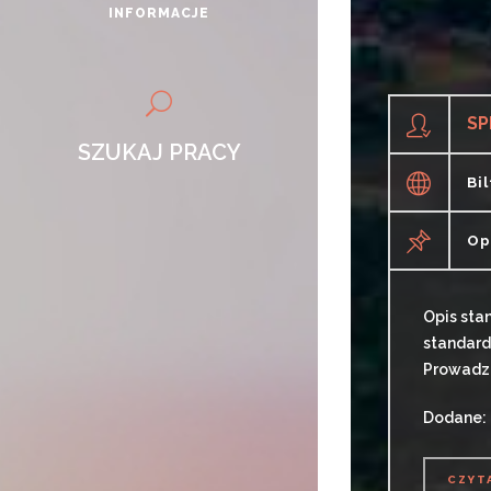
INFORMACJE
SP
SZUKAJ PRACY
Bi
Op
Opis sta
standard
Prowadze
Dodane: 
CZYT