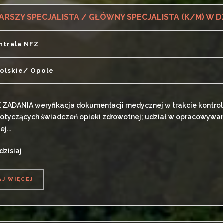
ntrala NFZ
olskie/ Opole
ADANIA weryfikacja dokumentacji medycznej w trakcie kontroli 
otyczących świadczeń opieki zdrowotnej; udział w opracowywan
j...
dzisiaj
AJ WIĘCEJ
AJ WIĘCEJ