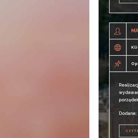
CZYT
MA
Kl
Op
Realizac
wydawani
porządek 
Dodane: 
CZYT