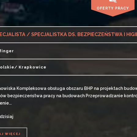
OFERTY PRACY
ECJALISTA / SPECJALISTKA DS. BEZPIECZEŃSTWA I HIGI
lfinger
olskie/ Krapkowice
nowiska Kompleksowa obsługa obszaru BHP na projektach budow
ów bezpieczeństwa pracy na budowach Przeprowadzanie kontrol
nie...
dzisiaj
AJ WIĘCEJ