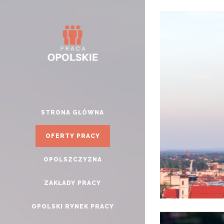
STRONA GŁÓWNA
OFERTY PRACY
OPOLSZCZYZNA
ZAKŁADY PRACY
OPOLSKI RYNEK PRACY