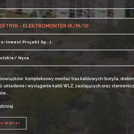
AJ WIĘCEJ
EKTRYK - ELEKTROMONTER (K/M/O)
ro-Inwest Projekt Sp. J.
olskie/ Nysa
bowiązków: kompleksowy montaż tras kablowych (koryta, drabiny
). układanie i wyciąganie kabli WLZ, zasilających oraz sterownicz
w...
dzisiaj
AJ WIĘCEJ