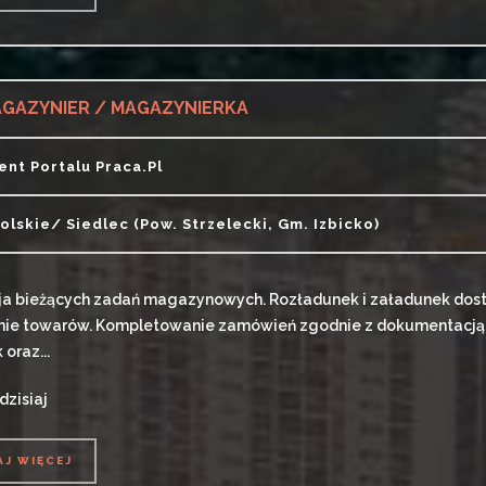
AJ WIĘCEJ
GAZYNIER / MAGAZYNIERKA
ient Portalu Praca.pl
olskie/ Siedlec (pow. Strzelecki, Gm. Izbicko)
ja bieżących zadań magazynowych. Rozładunek i załadunek dost
e towarów. Kompletowanie zamówień zgodnie z dokumentacją. 
oraz...
dzisiaj
AJ WIĘCEJ