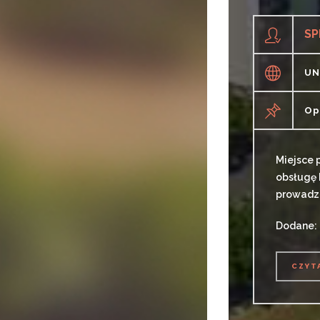
SP
UN
Op
Miejsce 
obsługę 
prowadze
Dodane: 
CZYT
CZYT