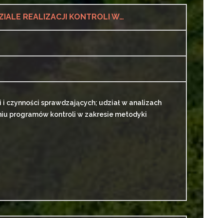
STARSZY SPECJALISTA / GŁÓWNY SPECJALISTA (K/M) W DZIALE REALIZACJI KONTROLI W TERENOWYM WYDZIALE KONTROLI VIII W DEPARTAMENCIE KONTROLI (LEKARZ K/M)
i czynności sprawdzających; udział w analizach
iu programów kontroli w zakresie metodyki