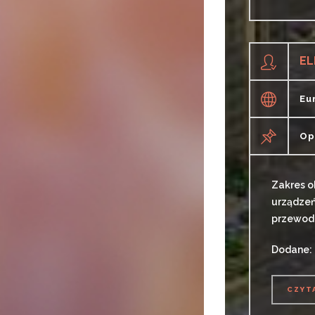
CZYT
EL
Eu
Op
Zakres o
urządzeń
przewodó
Dodane: 
CZYT