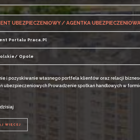
AJ WIĘCEJ
ENT UBEZPIECZENIOWY / AGENTKA UBEZPIECZENIOW
ient Portalu Praca.pl
olskie/ Opole
e i pozyskiwanie własnego portfela klientów oraz relacji bizne
ń ubezpieczeniowych Prowadzenie spotkań handlowych w formie o
dzisiaj
AJ WIĘCEJ
AJ WIĘCEJ