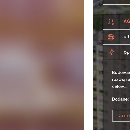
CZYT
AG
Kl
Op
Budowani
rozwiąza
celów...
Dodane: 
CZYT
CZYT