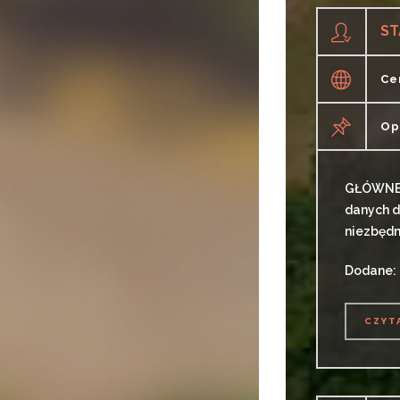
Ce
Op
GŁÓWNE Z
danych d
niezbędne
Dodane: 
CZYT
CZYT