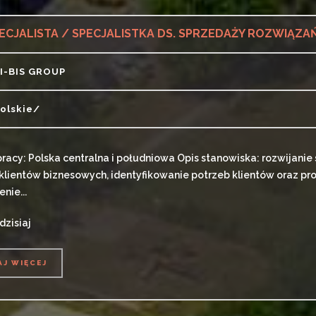
ECJALISTA / SPECJALISTKA DS. SPRZEDAŻY ROZWIĄZA
I-BIS GROUP
olskie/
pracy: Polska centralna i południowa Opis stanowiska: rozwijanie
klientów biznesowych, identyfikowanie potrzeb klientów oraz 
nie...
dzisiaj
AJ WIĘCEJ
AJ WIĘCEJ