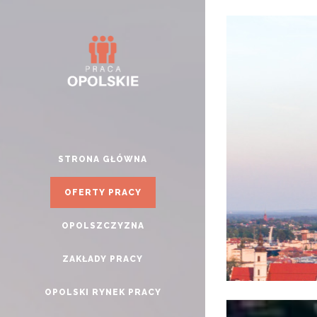
STRONA GŁÓWNA
OFERTY PRACY
OPOLSZCZYZNA
ZAKŁADY PRACY
OPOLSKI RYNEK PRACY