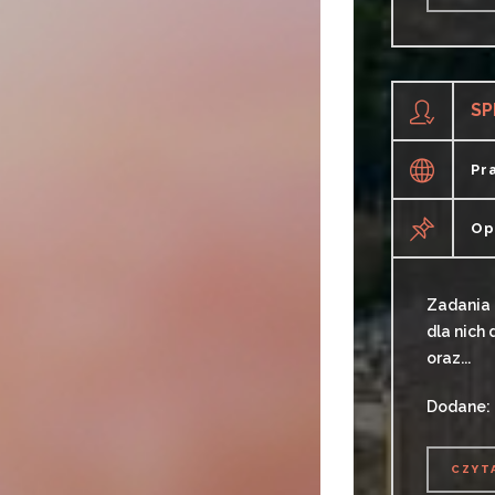
CZYT
SP
Pr
Op
Zadania 
dla nich
oraz...
Dodane: 
CZYT