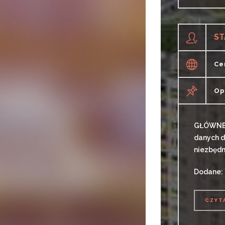
CZYT
Ce
Op
GŁÓWNE Z
danych d
niezbędne
Dodane: 
CZYT
CZYT