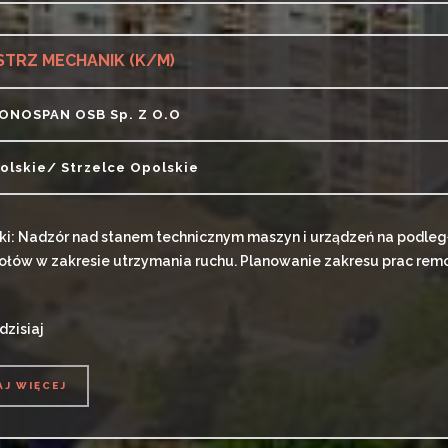
STRZ MECHANIK (K/M)
ONOSPAN OSB Sp. Z O.o
olskie/ Strzelce Opolskie
i: Nadzór nad stanem technicznym maszyn i urządzeń na podleg
łów w zakresie utrzymania ruchu. Planowanie zakresu prac rem
dzisiaj
AJ WIĘCEJ
AJ WIĘCEJ