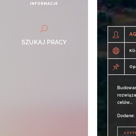
INFORMACJE
AG
SZUKAJ PRACY
Kl
Op
Budowani
rozwiąza
celów...
Dodane: 
CZYT