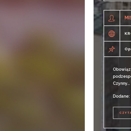
MI
KR
Op
Obowiązk
podzespo
Czynny...
Dodane: 
CZYT
CZYT