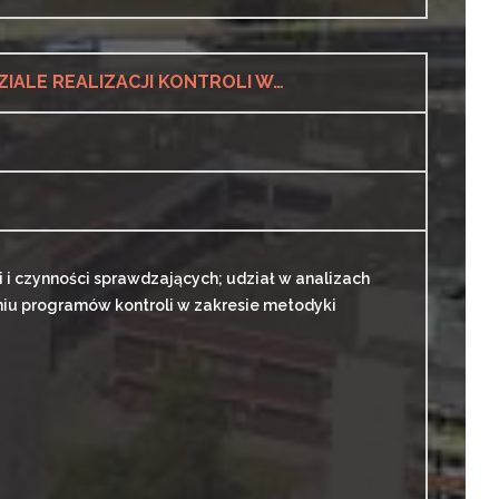
STARSZY SPECJALISTA / GŁÓWNY SPECJALISTA (K/M) W DZIALE REALIZACJI KONTROLI W TERENOWYM WYDZIALE KONTROLI VIII W DEPARTAMENCIE KONTROLI (LEKARZ K/M)
i czynności sprawdzających; udział w analizach
iu programów kontroli w zakresie metodyki