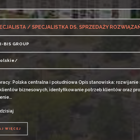
AJ WIĘCEJ
ECJALISTA / SPECJALISTKA DS. SPRZEDAŻY ROZWIĄZA
I-BIS GROUP
olskie/
pracy: Polska centralna i południowa Opis stanowiska: rozwijanie
klientów biznesowych, identyfikowanie potrzeb klientów oraz 
nie...
dzisiaj
AJ WIĘCEJ