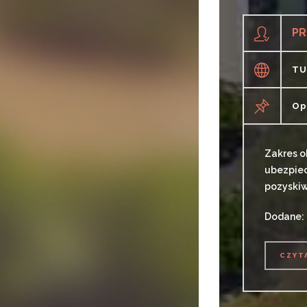
PR
TU
Op
Zakres o
ubezpiec
pozyskiw
Dodane: 
CZYT
CZYT