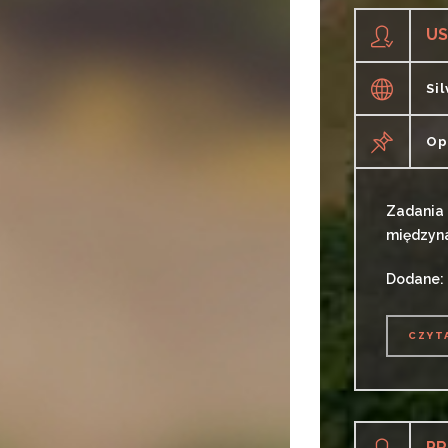
US
Si
Op
Zadania 
międzyna
Dodane: 
CZYT
CZYT
PR