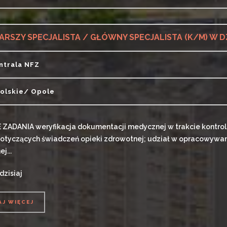
AJ WIĘCEJ
ntrala NFZ
olskie/ Opole
ADANIA weryfikacja dokumentacji medycznej w trakcie kontroli 
otyczących świadczeń opieki zdrowotnej; udział w opracowywan
j...
dzisiaj
AJ WIĘCEJ
AJ WIĘCEJ