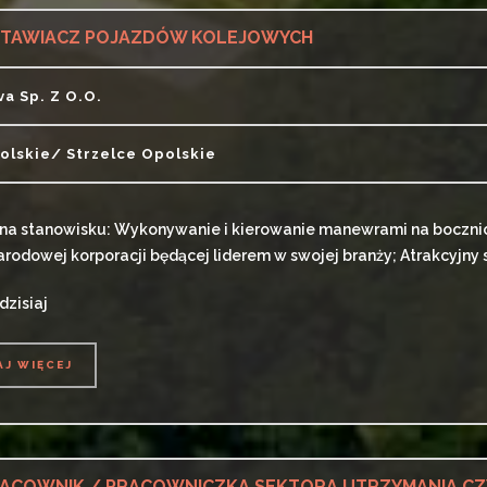
TAWIACZ POJAZDÓW KOLEJOWYCH
lva Sp. Z O.o.
olskie/ Strzelce Opolskie
na stanowisku: Wykonywanie i kierowanie manewrami na bocznicy 
rodowej korporacji będącej liderem w swojej branży; Atrakcyjny 
dzisiaj
AJ WIĘCEJ
AJ WIĘCEJ
ACOWNIK / PRACOWNICZKA SEKTORA UTRZYMANIA CZ