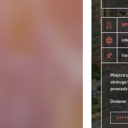
CZYT
SP
UN
Op
Miejsce 
obsługę 
prowadze
Dodane: 
CZYT