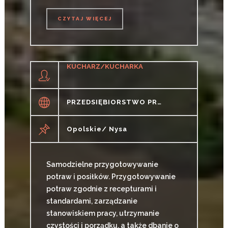
CZYTAJ WIĘCEJ
CZYTAJ WIĘCEJ
KUCHARZ/KUCHARKA
PRZEDSIĘBIORSTWO PRODUKCYJNO-HANDLOWO-USŁUGOWE "IMPED" PIOTR DOSKOCZ
Opolskie/ Nysa
Samodzielne przygotowywanie
potraw i posiłków. Przygotowywanie
potraw zgodnie z recepturami i
standardami, zarządzanie
stanowiskiem pracy, utrzymanie
czystości i porządku, a także dbanie o