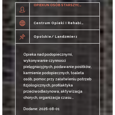
OPIEKUN OSÓB STARSZYCH (M/K)
Centrum Opieki I Rehabilitacji OSTOJA Gizela Łeśko
Opolskie/ Landzmierz
Opieka nad podopiecznymi,
wykonywanie czynności
pielęgnacyjnych, podawanie posiłków,
karmienie podopiecznych, toaleta
osób, pomoc przy załatwieniu potrzeb
fizjologicznych, profilaktyka
przeciwodleżynowa, aktywizacja
chorych, organizacja czasu...
Dodane: 2026-08-01