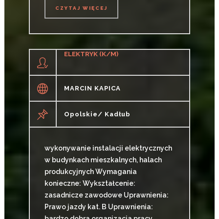
CZYTAJ WIĘCEJ
CZYTAJ WIĘCEJ
ELEKTRYK (K/M)
MARCIN KAPICA
Opolskie/ Kadłub
wykonywanie instalacji elektrycznych
w budynkach mieszkalnych, halach
produkcyjnych Wymagania
konieczne: Wykształcenie:
zasadnicze zawodowe Uprawnienia:
Prawo jazdy kat. B Uprawnienia:
bardzo dobra organizacja pracy,