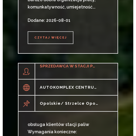
komunkatywność, umiejetność...
Dodane: 2026-08-01
CZYTAJ WIĘCEJ
CZYTAJ WIĘCEJ
SPRZEDAWCA W STACJI PALIW (K/M)
AUTOKOMPLEX CENTRUM HANDLOWO-USŁUGOWE IRENA KUBZDA
Opolskie/ Strzelce Opolskie
obsługa klientów stacji paliw
Wymagania konieczne: