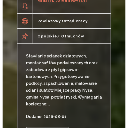
MONTER ZABUDOWY I ROBÓT WYKOŃCZENIOWYCH W BUDOWNICTWIE K/M
Powiatowy Urząd Pracy W Nysie
Opolskie/ Otmuchów
Stawianie ścianek działowych,
montaż sufitów podwieszanych oraz
zabudowa z płyt gipsowo-
kartonowych. Przygotowywanie
podłoży, szpachlowanie, malowanie
ścian i sufitów.Miejsce pracy Nysa,
gmina Nysa, powiat nyski. Wymagania
konieczne:...
Dodane: 2026-08-01