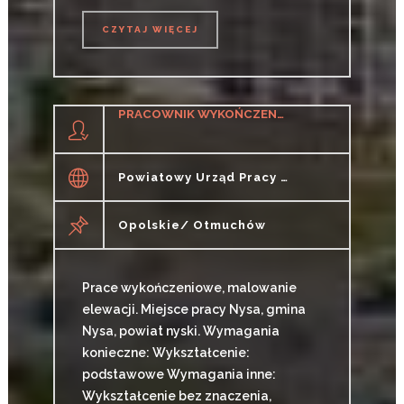
CZYTAJ WIĘCEJ
CZYTAJ WIĘCEJ
PRACOWNIK WYKOŃCZENIA WNĘTRZ, MALOWANIE ELEWACJI K/M
Powiatowy Urząd Pracy W Nysie
Opolskie/ Otmuchów
Prace wykończeniowe, malowanie
elewacji. Miejsce pracy Nysa, gmina
Nysa, powiat nyski. Wymagania
konieczne: Wykształcenie:
podstawowe Wymagania inne:
Wykształcenie bez znaczenia,