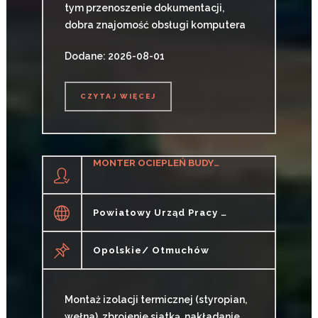
tym przenoszenie dokumentacji,
dobra znajomość obsługi komputera
Dodane: 2026-08-01
CZYTAJ WIĘCEJ
CZYTAJ WIĘCEJ
MONTER OCIEPLEŃ BUDYNKÓW K/M
Powiatowy Urząd Pracy W Nysie
Opolskie/ Otmuchów
Montaż izolacji termicznej (styropian,
wełna), zbrojenie siatką, nakładanie