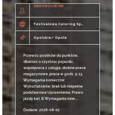
KIEROWCA (K/M)
Festivalowa Catering Sp. Z O .o.
Opolskie/ Opole
Przewóz posiłków do punktów,
dbałośc o czystosć pojazdu,
współpraca z załąga, drobne prace
magazynowe, praca w godz. 5-13.
Wymagania konieczne:
Wykształcenie: brak lub niepełne
podstawowe Uprawnienia: Prawo
jazdy kat. B Wymagania inne:...
Dodane: 2026-08-01