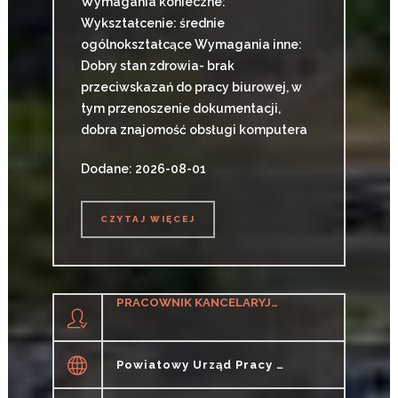
Wymagania konieczne:
Wykształcenie: średnie
ogólnokształcące Wymagania inne:
Dobry stan zdrowia- brak
przeciwskazań do pracy biurowej, w
tym przenoszenie dokumentacji,
dobra znajomość obsługi komputera
Dodane: 2026-08-01
CZYTAJ WIĘCEJ
CZYTAJ WIĘCEJ
PRACOWNIK KANCELARYJNY (K/M) - STAŻ
Powiatowy Urząd Pracy W Krapkowicach