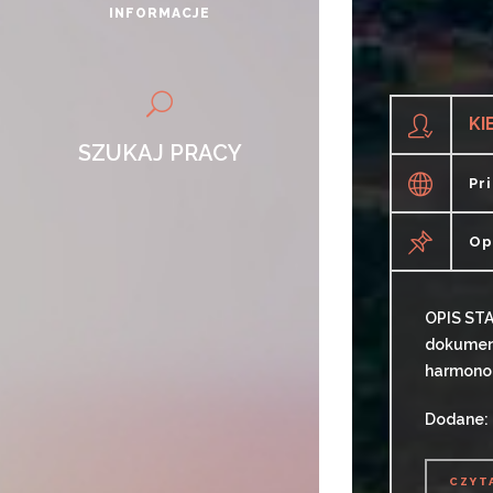
INFORMACJE
KI
SZUKAJ PRACY
Pr
Op
OPIS STA
dokument
harmono
Dodane:
CZYT