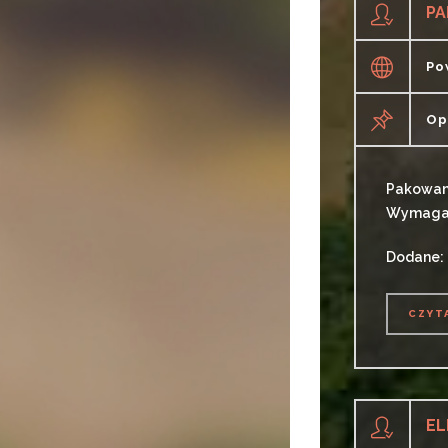
PA
Po
Op
Pakowani
Wymagan
Dodane:
CZYT
CZYT
EL