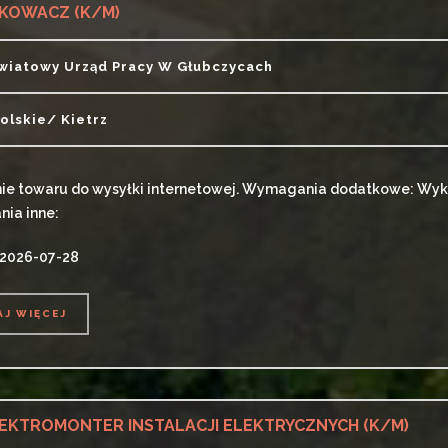
KOWACZ (K/M)
wiatowy Urząd Pracy W Głubczycach
olskie/ Kietrz
e towaru do wysyłki internetowej. Wymagania dodatkowe: Wyks
ia inne:
 2026-07-28
AJ WIĘCEJ
AJ WIĘCEJ
EKTROMONTER INSTALACJI ELEKTRYCZNYCH (K/M)