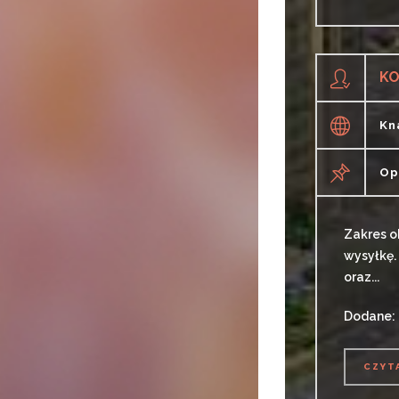
CZYT
KO
Kn
Op
Zakres o
wysyłkę.
oraz...
Dodane:
CZYT