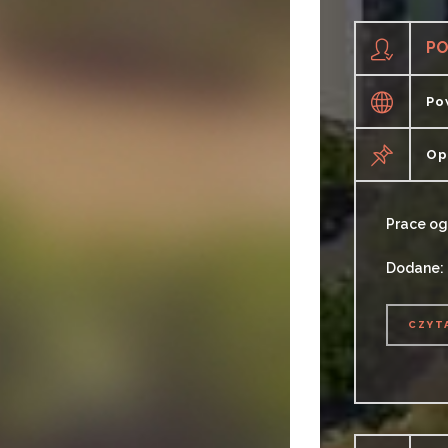
PO
Po
Op
Prace o
Dodane:
CZYT
CZYT