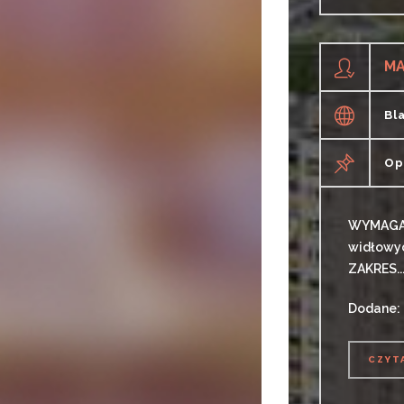
CZYT
MA
Bl
Op
WYMAGAN
widłowyc
ZAKRES..
Dodane:
CZYT
CZYT