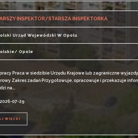
ARSZY INSPEKTOR/STARSZA INSPEKTORKA
olski Urząd Wojewódzki W Opolu
olskie/ Opole
pracy Praca w siedzibie Urzędu Krajowe lub zagraniczne wyjazd
owy Zakres zadań Przygotowuje, opracowuje i przekazuje infor
zi na...
 2026-07-29
AJ WIĘCEJ
AJ WIĘCEJ