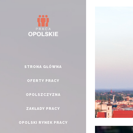
STRONA GŁÓWNA
OFERTY PRACY
OPOLSZCZYZNA
ZAKŁADY PRACY
OPOLSKI RYNEK PRACY