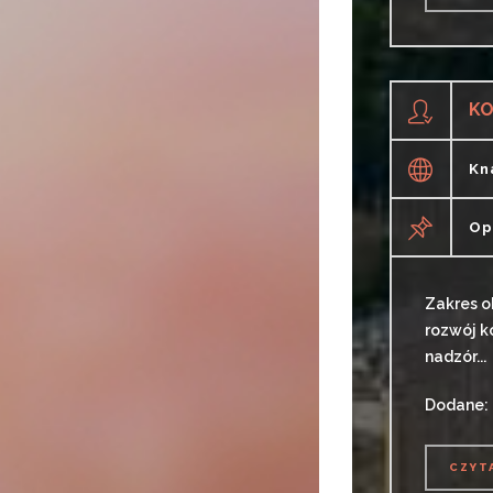
CZYT
KO
Kn
Op
Zakres o
rozwój k
nadzór...
Dodane:
CZYT