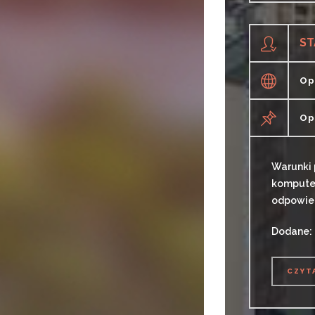
ST
Op
Op
Warunki 
komputer
odpowied
Dodane:
CZYT
CZYT