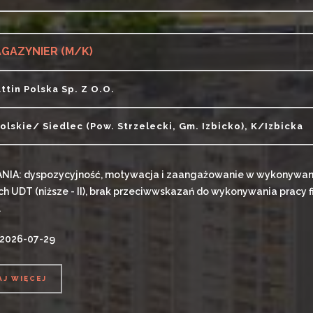
AJ WIĘCEJ
GAZYNIER (M/K)
attin Polska Sp. Z O.o.
olskie/ Siedlec (pow. Strzelecki, Gm. Izbicko), K/Izbicka
IA: dyspozycyjność, motywacja i zaangażowanie w wykonywane
h UDT (niższe - II), brak przeciwwskazań do wykonywania pracy fi
.
 2026-07-29
AJ WIĘCEJ
AJ WIĘCEJ