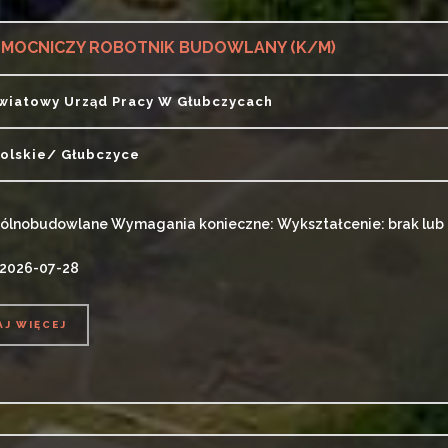
MOCNICZY ROBOTNIK BUDOWLANY (K/M)
wiatowy Urząd Pracy W Głubczycach
olskie/ Głubczyce
gólnobudowlane Wymagania konieczne: Wykształcenie: brak lu
 2026-07-28
AJ WIĘCEJ
AJ WIĘCEJ