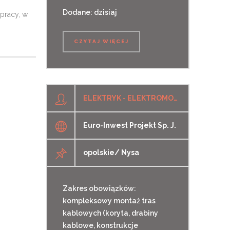
Dodane: dzisiaj
pracy, w
CZYTAJ WIĘCEJ
ELEKTRYK - ELEKTROMONTER (K/M/O)
Euro-Inwest Projekt Sp. J.
opolskie/ Nysa
Zakres obowiązków:
kompleksowy montaż tras
kablowych (koryta, drabiny
kablowe, konstrukcje