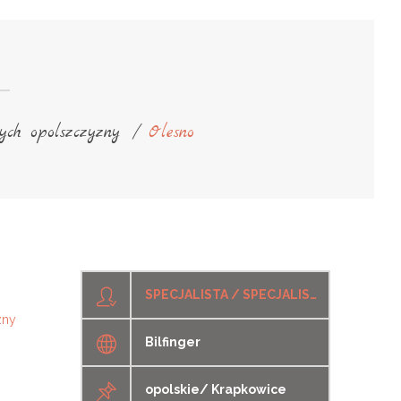
ych opolszczyzny
/
Olesno
SPECJALISTA / SPECJALISTKA DS. BEZPIECZEŃSTWA I HIGIENY PRACY (BHP)
zny
Bilfinger
opolskie/ Krapkowice