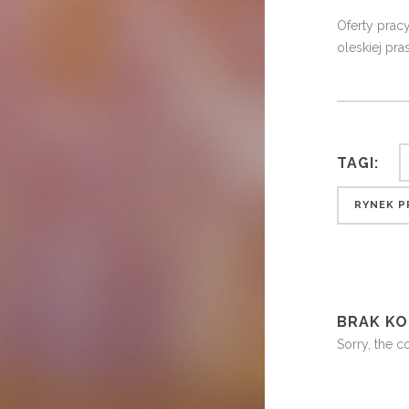
Oferty prac
oleskiej pr
TAGI:
RYNEK P
BRAK K
Sorry, the c