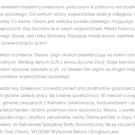
t niewielkim miastem powiatowym, położonym w północno-wschodnie
 opolskiego. Od centrum stolicy województwa dzieli je odległość 
prostej. Co ważne, Olesno jest siedzibą powiatu oleskiego, mogącego
 najniższych stóp bezrobocia w całym województwie. Miasto historyc
nego Śląska, nad rzeką Stobrawą. Populacja miasta wynosi zaledwie 9
o powierzchnia to 15 km
.
2
lkich rozmiarów, Olesno i jego okolice charakteryzują się niskim od
otnych. Według danych GUS z końca stycznia 2013r. stopa bezrob
eskim wynosiła zaledwie 11,3%, co stawiało ten region na drugim mie
 powiatów województwa opolskiego.
miasta swą działalność prowadzi ponad 1200 podmiotów gospodarc
h główne zakłady pracy dla lokalnej społeczności. W mieście rozwij
g, głównie związanych z finansami i bankowością, budownictwem i u
 a także handel i drobny przemysł rolno-spożywczy. Ważną, z punkt
odarczego i struktury zatrudnienia, cechą Olesna jest fakt, iż część
ależy do Katowickiej Specjalnej Strefy Ekonomicznej. Na jej obszarze
 jak: Oras Olesno; WŁODAR Wytwórnia Betonu i Drogbud Larix.