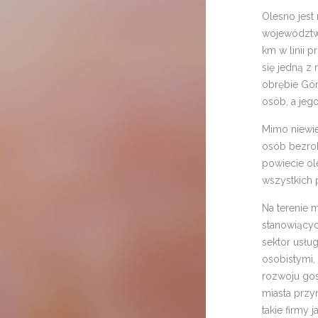
Olesno jes
województwa
km w linii 
się jedną z
obrębie Gór
osób, a jeg
Mimo niewie
osób bezrob
powiecie ol
wszystkich
Na terenie 
stanowiącyc
sektor usłu
osobistymi,
rozwoju gosp
miasta przyn
takie firmy