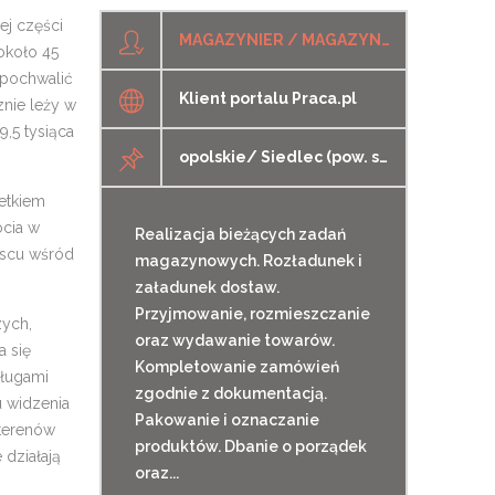
j części
MAGAZYNIER / MAGAZYNIERKA
około 45
 pochwalić
Klient portalu Praca.pl
znie leży w
,5 tysiąca
opolskie/ Siedlec (pow. strzelecki, gm. Izbicko)
setkiem
ocia w
Realizacja bieżących zadań
jscu wśród
magazynowych. Rozładunek i
załadunek dostaw.
Przyjmowanie, rozmieszczanie
zych,
oraz wydawanie towarów.
a się
Kompletowanie zamówień
sługami
zgodnie z dokumentacją.
u widzenia
Pakowanie i oznaczanie
 terenów
produktów. Dbanie o porządek
 działają
oraz...