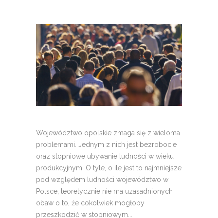
Województwo opolskie zmaga się z wieloma
problemami. Jednym z nich jest bezrobocie
oraz stopniowe ubywanie ludności w wieku
produkcyjnym. O tyle, o ile jest to najmniejsze
pod względem ludności województwo w
Polsce, teoretycznie nie ma uzasadnionych
obaw o to, że cokolwiek mogłoby
przeszkodzić w stopniowym...