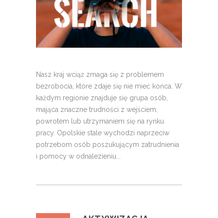
Nasz kraj wciąż zmaga się z problemem
bezrobocia, które zdaje się nie mieć końca. W
każdym regionie znajduje się grupa osób,
mająca znaczne trudności z wejściem,
powrotem lub utrzymaniem się na rynku
pracy. Opolskie stale wychodzi naprzeciw
potrzebom osób poszukującym zatrudnienia
i pomocy w odnalezieniu...