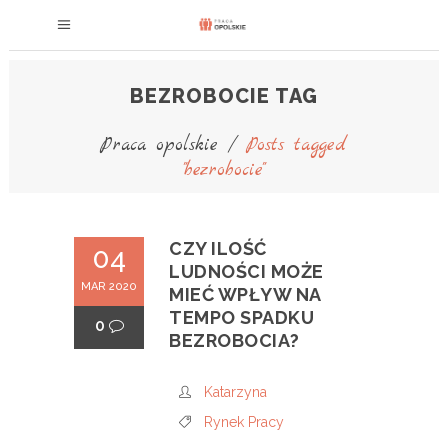
BEZROBOCIE TAG
Praca opolskie
/
Posts tagged
"bezrobocie"
CZY ILOŚĆ
04
LUDNOŚCI MOŻE
MAR 2020
MIEĆ WPŁYW NA
TEMPO SPADKU
0
BEZROBOCIA?
Katarzyna
Rynek Pracy