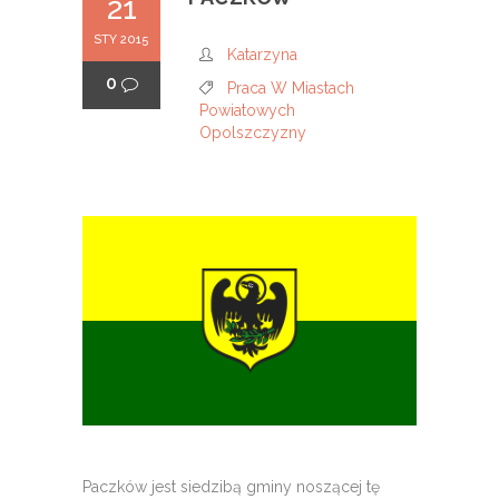
21
STY 2015
Katarzyna
0
Praca W Miastach
Powiatowych
Opolszczyzny
Paczków jest siedzibą gminy noszącej tę