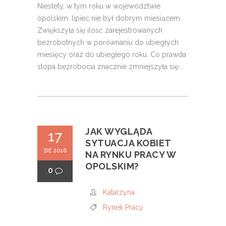
Niestety, w tym roku w województwie
opolskim, lipiec nie był dobrym miesiącem.
Zwiększyła się ilość zarejestrowanych
bezrobotnych w porównaniu do ubiegłych
miesięcy oraz do ubiegłego roku. Co prawda
stopa bezrobocia znacznie zmniejszyła się...
JAK WYGLĄDA
17
SYTUACJA KOBIET
SIE 2018
NA RYNKU PRACY W
OPOLSKIM?
0
Katarzyna
Rynek Pracy