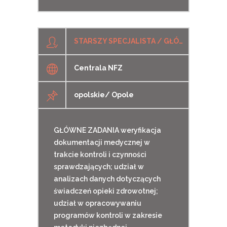
STARSZY SPECJALISTA / GŁÓWNY SPECJALISTA (K/M) W DZIALE REALIZACJI KONTROLI W TERENOWYM WYDZIALE KONTROLI VIII W DEPARTAMENCIE KONTROLI (LEKARZ K/M)
Centrala NFZ
opolskie/ Opole
GŁÓWNE ZADANIA weryfikacja
dokumentacji medycznej w
trakcie kontroli i czynności
sprawdzających; udział w
analizach danych dotyczących
świadczeń opieki zdrowotnej;
udział w opracowywaniu
programów kontroli w zakresie