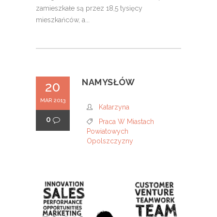
zamieszkałe są przez 18,5 tysięcy
mieszkańców, a...
NAMYSŁÓW
20
MAR 2013
Katarzyna
0
Praca W Miastach
Powiatowych
Opolszczyzny