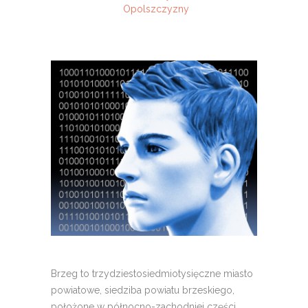
Opolszczyzny
Brzeg to trzydziestosiedmiotysięczne miasto
powiatowe, siedziba powiatu brzeskiego,
położone w północno-zachodniej części