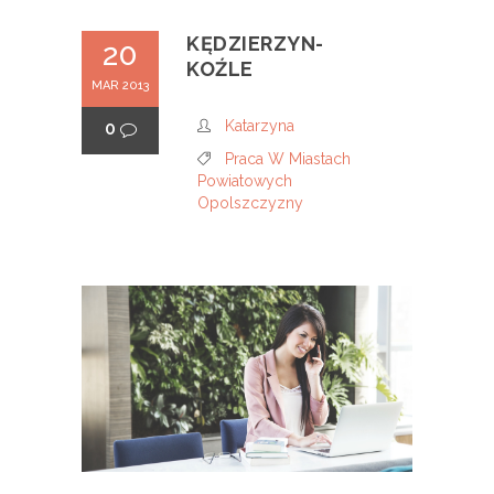
KĘDZIERZYN-
20
KOŹLE
MAR 2013
Katarzyna
0
Praca W Miastach
Powiatowych
Opolszczyzny